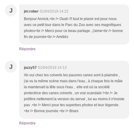
J
jm:rober
01/04/2019 14:22
Bonjour Annick,<br /> Ouah !!! tout le plaisir est pour nous
avec ce petit tour dans le Parc du Zoo avec ses magnifiques
photos<br /> Merci pour ce beau partage...j'aime<br /> bonne
fin de journée<br /> Amitiés
Répondre
J
jazzy57
01/04/2019 14:13
Ah oui chez les colverts les pauvres canes sont à plaindre ,
j'ai vu la même scène mais dans l'eau , à chaque fois le mâle
la maintenait la tête sous l'eau , elle est où la société
protectrice des canes colverts , un vrai scandale !<br /> Je
préfère nettement la version du serval , lui au moins il n'insiste
pas .<br /> Merci pour tes superbes photos et leur légende.
<br /> Bonne journée <br /> Bises
Répondre