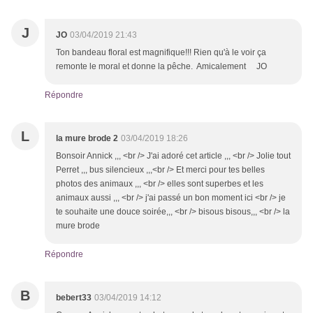
J
JO
03/04/2019 21:43
Ton bandeau floral est magnifique!!! Rien qu'à le voir ça
remonte le moral et donne la pêche. Amicalement JO
Répondre
L
la mure brode 2
03/04/2019 18:26
Bonsoir Annick ,,, <br /> J'ai adoré cet article ,,, <br /> Jolie tout
Perret ,,, bus silencieux ,,,<br /> Et merci pour tes belles
photos des animaux ,,, <br /> elles sont superbes et les
animaux aussi ,,, <br /> j'ai passé un bon moment ici <br /> je
te souhaite une douce soirée,,, <br /> bisous bisous,,, <br /> la
mure brode
Répondre
B
bebert33
03/04/2019 14:12