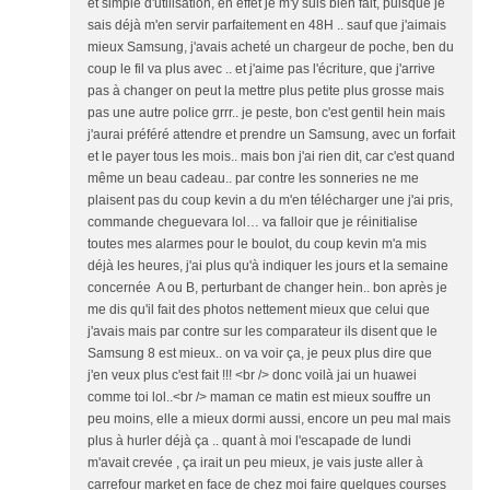
et simple d'utilisation, en effet je m'y suis bien fait, puisque je
sais déjà m'en servir parfaitement en 48H .. sauf que j'aimais
mieux Samsung, j'avais acheté un chargeur de poche, ben du
coup le fil va plus avec .. et j'aime pas l'écriture, que j'arrive
pas à changer on peut la mettre plus petite plus grosse mais
pas une autre police grrr.. je peste, bon c'est gentil hein mais
j'aurai préféré attendre et prendre un Samsung, avec un forfait
et le payer tous les mois.. mais bon j'ai rien dit, car c'est quand
même un beau cadeau.. par contre les sonneries ne me
plaisent pas du coup kevin a du m'en télécharger une j'ai pris,
commande cheguevara lol… va falloir que je réinitialise
toutes mes alarmes pour le boulot, du coup kevin m'a mis
déjà les heures, j'ai plus qu'à indiquer les jours et la semaine
concernée A ou B, perturbant de changer hein.. bon après je
me dis qu'il fait des photos nettement mieux que celui que
j'avais mais par contre sur les comparateur ils disent que le
Samsung 8 est mieux.. on va voir ça, je peux plus dire que
j'en veux plus c'est fait !!! <br /> donc voilà jai un huawei
comme toi lol..<br /> maman ce matin est mieux souffre un
peu moins, elle a mieux dormi aussi, encore un peu mal mais
plus à hurler déjà ça .. quant à moi l'escapade de lundi
m'avait crevée , ça irait un peu mieux, je vais juste aller à
carrefour market en face de chez moi faire quelques courses