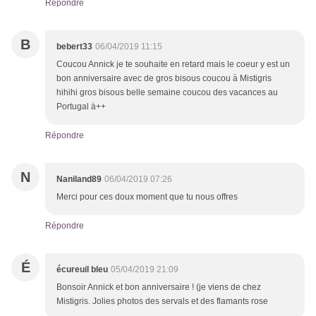
Répondre
B
bebert33
06/04/2019 11:15
Coucou Annick je te souhaite en retard mais le coeur y est un
bon anniversaire avec de gros bisous coucou à Mistigris
hihihi gros bisous belle semaine coucou des vacances au
Portugal à++
Répondre
N
Naniland89
06/04/2019 07:26
Merci pour ces doux moment que tu nous offres
Répondre
É
écureuil bleu
05/04/2019 21:09
Bonsoir Annick et bon anniversaire ! (je viens de chez
Mistigris. Jolies photos des servals et des flamants rose