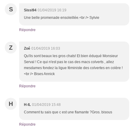
S
Sissi94
01/04/2019 16:19
Une belle promenade ensoleillée.<br /> Sylvie
Répondre
Z
Zoé
01/04/2019 16:03
Qu'ils sont beaux les gros chats! Et bien éduqué Monsieur
Serval ! Ce qui n'est pas le cas des macs colverts , allez
mesdames fondez la ligue féministe des colvertes en colère !
<br /> Bises Annick
Répondre
H
H-IL
01/04/2019 15:48
Comment tu sais que c est une flamante ?Gros. bisous
Répondre