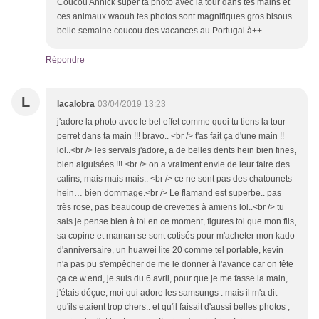
Coucou Annick super ta photo avec la tour dans tes mains et
ces animaux waouh tes photos sont magnifiques gros bisous
belle semaine coucou des vacances au Portugal à++
Répondre
L
lacalobra
03/04/2019 13:23
j'adore la photo avec le bel effet comme quoi tu tiens la tour
perret dans ta main !!! bravo.. <br /> t'as fait ça d'une main !!
lol..<br /> les servals j'adore, a de belles dents hein bien fines,
bien aiguisées !!! <br /> on a vraiment envie de leur faire des
calins, mais mais mais.. <br /> ce ne sont pas des chatounets
hein… bien dommage.<br /> Le flamand est superbe.. pas
très rose, pas beaucoup de crevettes à amiens lol..<br /> tu
sais je pense bien à toi en ce moment, figures toi que mon fils,
sa copine et maman se sont cotisés pour m'acheter mon kado
d'anniversaire, un huawei lite 20 comme tel portable, kevin
n'a pas pu s'empêcher de me le donner à l'avance car on fête
ça ce w.end, je suis du 6 avril, pour que je me fasse la main,
j'étais déçue, moi qui adore les samsungs . mais il m'a dit
qu'ils etaient trop chers.. et qu'il faisait d'aussi belles photos ,