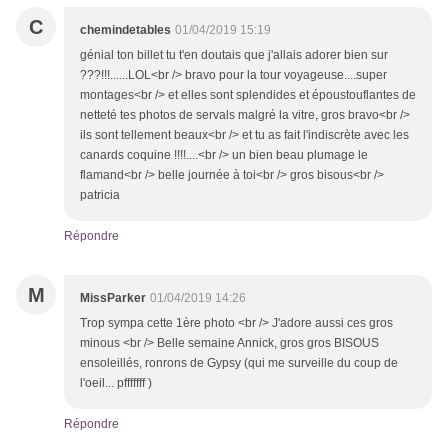
C
chemindetables
01/04/2019 15:19
génial ton billet tu t'en doutais que j'allais adorer bien sur
???!!!......LOL<br /> bravo pour la tour voyageuse....super
montages<br /> et elles sont splendides et époustouflantes de
netteté tes photos de servals malgré la vitre, gros bravo<br />
ils sont tellement beaux<br /> et tu as fait l'indiscrète avec les
canards coquine !!!!....<br /> un bien beau plumage le
flamand<br /> belle journée à toi<br /> gros bisous<br />
patricia
Répondre
M
MissParker
01/04/2019 14:26
Trop sympa cette 1ère photo <br /> J'adore aussi ces gros
minous <br /> Belle semaine Annick, gros gros BISOUS
ensoleillés, ronrons de Gypsy (qui me surveille du coup de
l'oeil... pfffffff )
Répondre