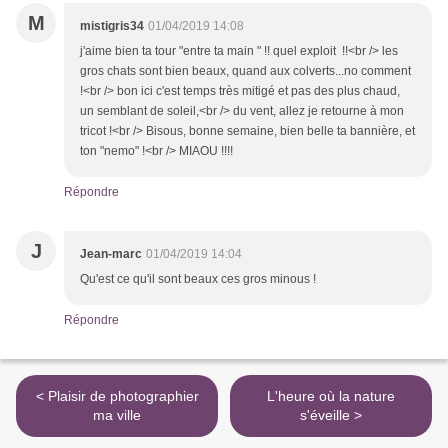
M
mistigris34
01/04/2019 14:08
j'aime bien ta tour "entre ta main " !! quel exploit !!<br /> les
gros chats sont bien beaux, quand aux colverts...no comment
!<br /> bon ici c'est temps très mitigé et pas des plus chaud,
un semblant de soleil,<br /> du vent, allez je retourne à mon
tricot !<br /> Bisous, bonne semaine, bien belle ta bannière, et
ton "nemo" !<br /> MIAOU !!!!
Répondre
J
Jean-marc
01/04/2019 14:04
Qu'est ce qu'il sont beaux ces gros minous !
Répondre
< Plaisir de photographier
L'heure où la nature
ma ville
s'éveille >