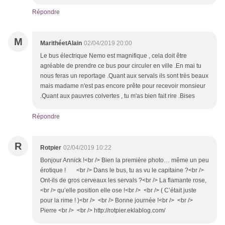
Répondre
M
MarithéetAlain
02/04/2019 20:00
Le bus électrique Nemo est magnifique , cela doit être
agréable de prendre ce bus pour circuler en ville .En mai tu
nous feras un reportage .Quant aux servals ils sont très beaux
mais madame n'est pas encore prête pour recevoir monsieur
.Quant aux pauvres colvertes , tu m'as bien fait rire .Bises
Répondre
R
Rotpier
02/04/2019 10:22
Bonjour Annick !<br /> Bien la première photo… même un peu
érotique ! <br /> Dans le bus, tu as vu le capitaine ?<br />
Ont-ils de gros cerveaux les servals ?<br /> La flamante rose,
<br /> qu’elle position elle ose !<br /> <br /> ( C’était juste
pour la rime ! )<br /> <br /> Bonne journée !<br /> <br />
Pierre <br /> <br /> http://rotpier.eklablog.com/