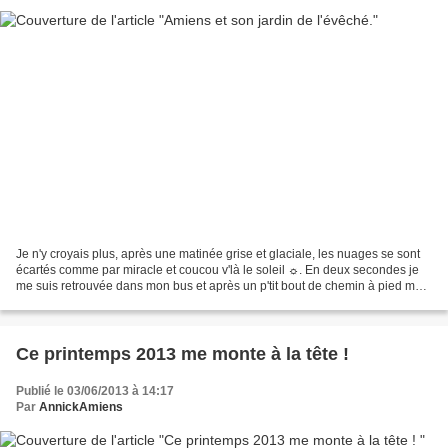
Je n'y croyais plus, après une matinée grise et glaciale, les nuages se sont
écartés comme par miracle et coucou v'là le soleil ☼. En deux secondes je
me suis retrouvée dans mon bus et après un p'tit bout de chemin à pied me
voilà près du Palais de l'Evêché,...
Ce printemps 2013 me monte à la tête !
Publié le 03/06/2013 à 14:17
Par
AnnickAmiens