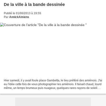
De la ville à la bande dessinée
Publié le 01/06/2013 à 19:55
Par
AnnickAmiens
Hier samedi, il y avait foule place Gambetta, le lieu préféré des amiénois. J'ai
eu l'idée cette fois de vous photographier les amiénois. Il faisait chaud, lourd
même, un temps brumeux puis nuageux, quelques rares rayons de soleil.
Les terrasses des cafés...