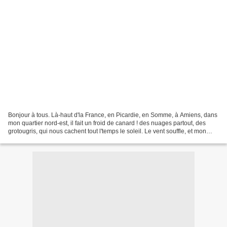
Bonjour à tous. Là-haut d'la France, en Picardie, en Somme, à Amiens, dans
mon quartier nord-est, il fait un froid de canard ! des nuages partout, des
grotougris, qui nous cachent tout l'temps le soleil. Le vent souffle, et mon
sapin-voisin me fait penser...