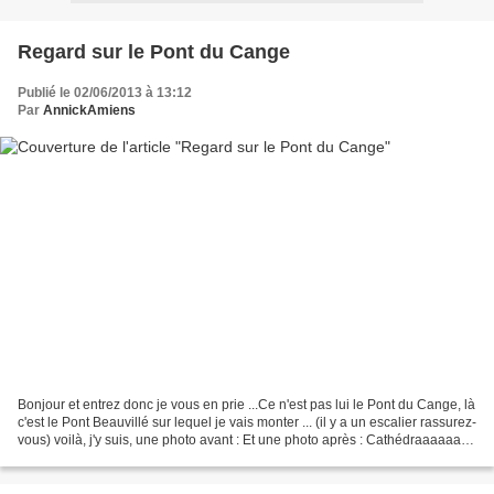
Regard sur le Pont du Cange
Publié le 02/06/2013 à 13:12
Par
AnnickAmiens
Bonjour et entrez donc je vous en prie ...Ce n'est pas lui le Pont du Cange, là
c'est le Pont Beauvillé sur lequel je vais monter ... (il y a un escalier rassurez-
vous) voilà, j'y suis, une photo avant : Et une photo après : Cathédraaaaaale
mais je ne...