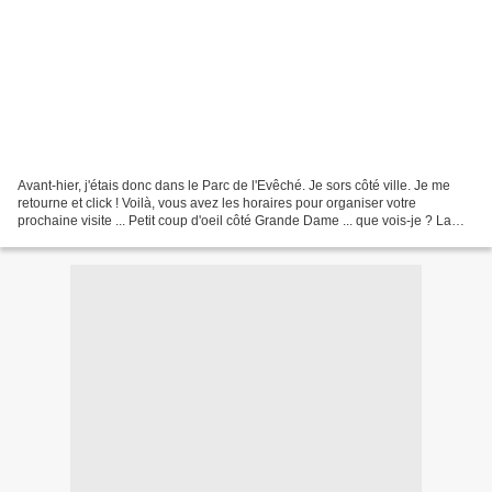
Avant-hier, j'étais donc dans le Parc de l'Evêché. Je sors côté ville. Je me
retourne et click ! Voilà, vous avez les horaires pour organiser votre
prochaine visite ... Petit coup d'oeil côté Grande Dame ... que vois-je ? La
grille grande ouverte ! Je...