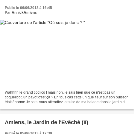
Publié le 06/06/2013 à 16:45
Par
AnnickAmiens
Wahhhh le grand coclico ! mais non, je sais bien que ce n'est pas un
coquelicot, un pavot c'est çà ? En tous cas cette unique fleur sur son buisson
était énorme.Je sais, vous attendiez la suite de ma balade dans le jardin de
l'Evêché mais il fallait que...
Amiens, le Jardin de l'Evêché (II)
Publié le 05/06/2013 à 12:39