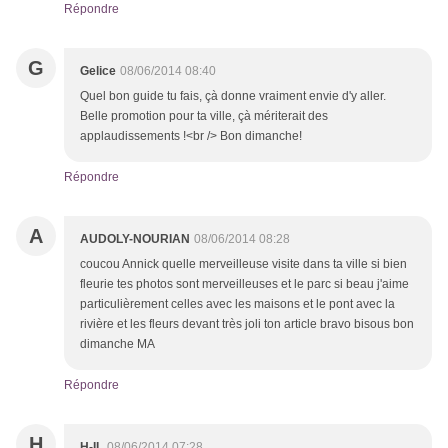
Répondre
G
Gelice
08/06/2014 08:40
Quel bon guide tu fais, çà donne vraiment envie d'y aller.
Belle promotion pour ta ville, çà mériterait des
applaudissements !<br /> Bon dimanche!
Répondre
A
AUDOLY-NOURIAN
08/06/2014 08:28
coucou Annick quelle merveilleuse visite dans ta ville si bien
fleurie tes photos sont merveilleuses et le parc si beau j'aime
particulièrement celles avec les maisons et le pont avec la
rivière et les fleurs devant très joli ton article bravo bisous bon
dimanche MA
Répondre
H
H-IL
08/06/2014 07:28