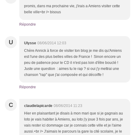
promis, dans ma prochaine vie, j'irais a Amiens visiter cette
belle ville<br /> bisous
Répondre
U
Ulysse
08/06/2014 12:03
Chère Annick à force de visiter ton blog je me dis qu'Amiens
est l'une des plus belles villes de France ! Sinon encore un
peu de patience pour le CD il n'est pas loin d'être bouclé !
Juste une question : aimes tu le rap ? si oui j'y mettrai une
chanson "rap" que j'ai composée et qui décoiffe !
Répondre
C
claudielapicarde
08/06/2014 11:23
Hier en plaisantant je disais à mon mari que si je gagnais au
loto je vais habiter à Amiens, au loto j'y joue 3 fois par ans, je
vais rester ici dommage car je connais cette ville et je l'aime
aussi.<br /> J'aimais le parcours la gare la cité scolaire, je le