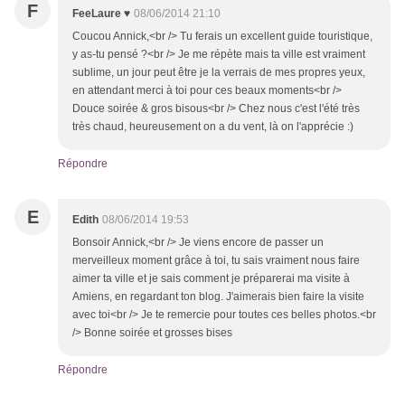
F
FeeLaure ♥
08/06/2014 21:10
Coucou Annick,<br /> Tu ferais un excellent guide touristique,
y as-tu pensé ?<br /> Je me répète mais ta ville est vraiment
sublime, un jour peut être je la verrais de mes propres yeux,
en attendant merci à toi pour ces beaux moments<br />
Douce soirée & gros bisous<br /> Chez nous c'est l'été très
très chaud, heureusement on a du vent, là on l'apprécie :)
Répondre
E
Edith
08/06/2014 19:53
Bonsoir Annick,<br /> Je viens encore de passer un
merveilleux moment grâce à toi, tu sais vraiment nous faire
aimer ta ville et je sais comment je préparerai ma visite à
Amiens, en regardant ton blog. J'aimerais bien faire la visite
avec toi<br /> Je te remercie pour toutes ces belles photos.<br
/> Bonne soirée et grosses bises
Répondre