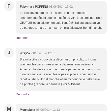
F
Fabymary POPPINS
08/06/2014 13:02
Tu vas devenir guide toi dis moi, et par contre sauf
changement récent pour le musée du vitrail, on croit que c'est
GRATUIT et en fait non on paie l'entrée!!! j'ai cru aussi au vu
du panneau, mais en arrivant on m'a fait payer, bon dimanche
Répondre
J
jazzy57
08/06/2014 12:53
Bravo la ville va pouvoir te décerner un prix clic, tu incites
vraiment les personnes à venir déposer leurs valises à
Amiens . J'ai déjà visité une grande partie de ce que tu nous
montres mais je ne m'en lasse pas et je ferais bien un bis
repetita .<br /> Bon dimanche et merci pour cette belle série
de photos ( j'adore la dernière ) <br /> Bisous
Répondre
M
Mouneluna
08/06/2014 12:12