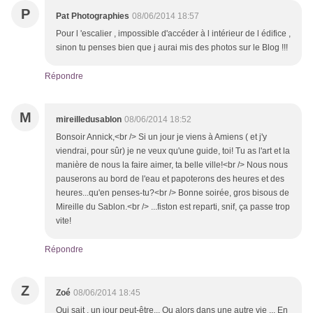
P
Pat Photographies
08/06/2014 18:57
Pour l 'escalier , impossible d'accéder à l intérieur de l édifice ,
sinon tu penses bien que j aurai mis des photos sur le Blog !!!
Répondre
M
mireilledusablon
08/06/2014 18:52
Bonsoir Annick,<br /> Si un jour je viens à Amiens ( et j'y
viendrai, pour sûr) je ne veux qu'une guide, toi! Tu as l'art et la
manière de nous la faire aimer, ta belle ville!<br /> Nous nous
pauserons au bord de l'eau et papoterons des heures et des
heures...qu'en penses-tu?<br /> Bonne soirée, gros bisous de
Mireille du Sablon.<br /> ...fiston est reparti, snif, ça passe trop
vite!
Répondre
Z
Zoé
08/06/2014 18:45
Qui sait , un jour peut-être... Ou alors dans une autre vie ... En