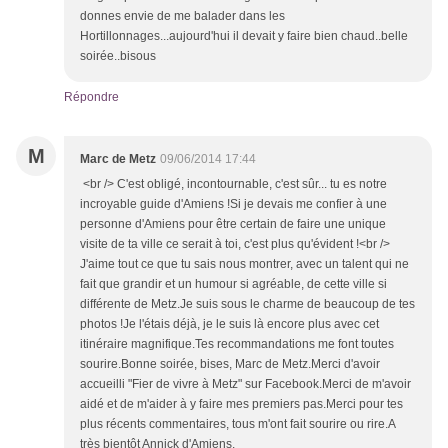
donnes envie de me balader dans les
Hortillonnages...aujourd'hui il devait y faire bien chaud..belle
soirée..bisous
Répondre
M
Marc de Metz
09/06/2014 17:44
<br /> C'est obligé, incontournable, c'est sûr... tu es notre
incroyable guide d'Amiens !Si je devais me confier à une
personne d'Amiens pour être certain de faire une unique
visite de ta ville ce serait à toi, c'est plus qu'évident !<br />
J'aime tout ce que tu sais nous montrer, avec un talent qui ne
fait que grandir et un humour si agréable, de cette ville si
différente de Metz.Je suis sous le charme de beaucoup de tes
photos !Je l'étais déjà, je le suis là encore plus avec cet
itinéraire magnifique.Tes recommandations me font toutes
sourire.Bonne soirée, bises, Marc de Metz.Merci d'avoir
accueilli "Fier de vivre à Metz" sur Facebook.Merci de m'avoir
aidé et de m'aider à y faire mes premiers pas.Merci pour tes
plus récents commentaires, tous m'ont fait sourire ou rire.A
très bientôt Annick d'Amiens.