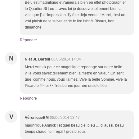
Bélu est magnifique et j'aimerais bien en effet photographier
le Quartier St Leu ... avec toi je découvre tellement bien ta
ville que j'ai l'impression d'y être déjà venue ! Merci, c'est un
vrai plaisir de te suivre et de te lire !<br /> Bisous, bon
dimanche
Répondre
N
N et JL Bartoli
08/06/2014 14:04
Merci Annick pour ce magnifique reportage sur notre belle
ville.Vous savez tellement bien la mettre en valeur. On sent
que, comme nous, vous l'aimez. Vive la belle Somme, vive la
Picardie !!! <br /> Très bonne journée ensoleillée.
Répondre
V
VéroniqueBM
08/06/2014 13:47
magnifique Annick ! et quel beau ciel bleu ... ici aussi, beau
temps chaud ! un régal ! gros bisous