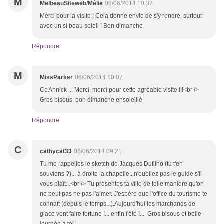
M
MelbeauSiteweb/Mélie
08/06/2014 10:32
Merci pour la visite ! Cela donne envie de s'y rendre, surtout
avec un si beau soleil ! Bon dimanche
Répondre
M
MissParker
08/06/2014 10:07
Cc Annick ... Merci, merci pour cette agréable visite !!!<br />
Gros bisous, bon dimanche ensoleillé
Répondre
C
cathycat33
08/06/2014 09:21
Tu me rappelles le sketch de Jacques Dufilho (tu t'en
souviens ?)... à droite la chapelle...n'oubliez pas le guide s'il
vous plaît...<br /> Tu présentes ta ville de telle manière qu'on
ne peut pas ne pas l'aimer. J'espère que l'office du tourisme te
connaît (depuis le temps...).Aujourd'hui les marchands de
glace vont faire fortune !... enfin l'été !... Gros bisous et belle