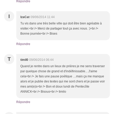
Répondre
I
IzaCat
09/06/2014 11:44
Tu vis dans une très belle ville qui doit être bien agréable à
visiter.<br /> Merci de partager tout ça avec nous. :)<br />
Bonne journée<br /> Bises
Répondre
T
timil0
09/06/2014 06:44
Quand je rentre dans un lieux de prières je me sens traverser
par quelque chose de grand et d'indéfinissable... J'aime
cela<br /> Je fais une pause poétique ....mais ça me manque
alors et je publie des textes qui me sont chers et je passe voir
mes ami(e)s<br /> Bon et doux lundi de Pentecôte
ANNICK<br /> Bisous<br /> timilo
Répondre