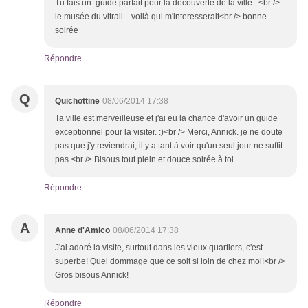
Tu fais un guide parfait pour la découverte de la ville...<br />
le musée du vitrail....voilà qui m'interesserait<br /> bonne
soirée
Répondre
Q
Quichottine
08/06/2014 17:38
Ta ville est merveilleuse et j'ai eu la chance d'avoir un guide
exceptionnel pour la visiter. :)<br /> Merci, Annick. je ne doute
pas que j'y reviendrai, il y a tant à voir qu'un seul jour ne suffit
pas.<br /> Bisous tout plein et douce soirée à toi.
Répondre
A
Anne d'Amico
08/06/2014 17:38
J'ai adoré la visite, surtout dans les vieux quartiers, c'est
superbe! Quel dommage que ce soit si loin de chez moi!<br />
Gros bisous Annick!
Répondre