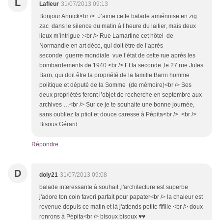
L
Lafleur
31/07/2013 09:13
Bonjour Annick<br /> J’aime cette balade amiénoise en zig
zac dans le silence du matin à l’heure du laitier, mais deux
lieux m’intrigue :<br /> Rue Lamartine cet hôtel de
Normandie en art déco, qui doit être de l’après
seconde guerre mondiale vue l’état de cette rue après les
bombardements de 1940.<br /> Et la seconde ,le 27 rue Jules
Barn, qui doit être la propriété de la famille Barni homme
politique et député de la Somme (de mémoire)<br /> Ses
deux propriétés feront l’objet de recherche en septembre aux
archives …<br /> Sur ce je te souhaite une bonne journée,
sans oubliez la ptiot et douce caresse à Pépita<br /> <br />
Bisous Gérard
Répondre
D
doly21
31/07/2013 09:08
balade interessante à souhait ,l'architecture est superbe
j'adore ton coin favori parfait pour papater<br /> la chaleur est
revenue depuis ce matin et là j'attends petite fifille <br /> doux
ronrons à Pépita<br /> bisoux bisoux ♥♥