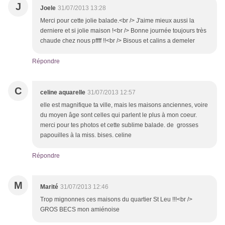
J
Joele
31/07/2013 13:28
Merci pour cette jolie balade.<br /> J'aime mieux aussi la
derniere et si jolie maison !<br /> Bonne journée toujours très
chaude chez nous pffff !!<br /> Bisous et calins a demeler
Répondre
C
celine aquarelle
31/07/2013 12:57
elle est magnifique ta ville, mais les maisons anciennes, voire
du moyen âge sont celles qui parlent le plus à mon coeur.
merci pour tes photos et cette sublime balade. de grosses
papouilles à la miss. bises. celine
Répondre
M
Marité
31/07/2013 12:46
Trop mignonnes ces maisons du quartier St Leu !!!<br />
GROS BECS mon amiénoise