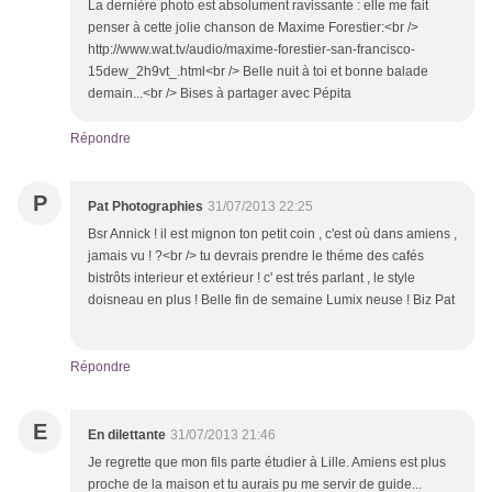
La dernière photo est absolument ravissante : elle me fait
penser à cette jolie chanson de Maxime Forestier:<br />
http://www.wat.tv/audio/maxime-forestier-san-francisco-
15dew_2h9vt_.html<br /> Belle nuit à toi et bonne balade
demain...<br /> Bises à partager avec Pépita
Répondre
P
Pat Photographies
31/07/2013 22:25
Bsr Annick ! il est mignon ton petit coin , c'est où dans amiens ,
jamais vu ! ?<br /> tu devrais prendre le théme des cafés
bistrôts interieur et extérieur ! c' est trés parlant , le style
doisneau en plus ! Belle fin de semaine Lumix neuse ! Biz Pat
Répondre
E
En dilettante
31/07/2013 21:46
Je regrette que mon fils parte étudier à Lille. Amiens est plus
proche de la maison et tu aurais pu me servir de guide...