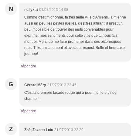
N
nellykat
01/08/2013 14:08
Comme c'est mignonne, ta tres belle ville d'Amiens, la mienne
aussi un peu; les petites ruelles, c'est tres attirant; il m'est un
peu impossible de trouver des mots convenables pour
exprimer mes sentiments pour cette ville que tu nous fais
montrer. Merci de me faire promener dans ses pittoresques
rues. Tres amicalement et avec du respect. Belle et heureuse
journee!
Répondre
G
Gérard Méry
31/07/2013 22:45
C'est la première façade rouge qui a pour moi le plus de
charme !!
Répondre
Z
Zoé, Zaza et Lulu
31/07/2013 22:29