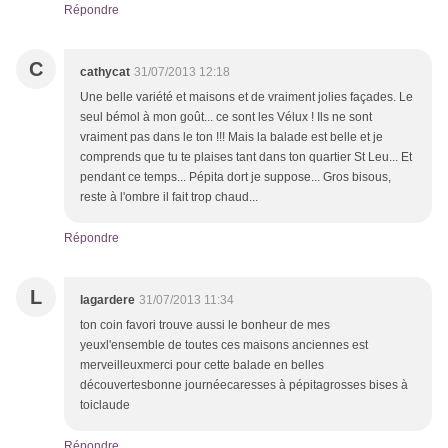
Répondre
C
cathycat
31/07/2013 12:18
Une belle variété et maisons et de vraiment jolies façades. Le
seul bémol à mon goût... ce sont les Vélux ! Ils ne sont
vraiment pas dans le ton !!! Mais la balade est belle et je
comprends que tu te plaises tant dans ton quartier St Leu... Et
pendant ce temps... Pépita dort je suppose... Gros bisous,
reste à l'ombre il fait trop chaud...
Répondre
L
lagardere
31/07/2013 11:34
ton coin favori trouve aussi le bonheur de mes
yeuxl'ensemble de toutes ces maisons anciennes est
merveilleuxmerci pour cette balade en belles
découvertesbonne journéecaresses à pépitagrosses bises à
toiclaude
Répondre