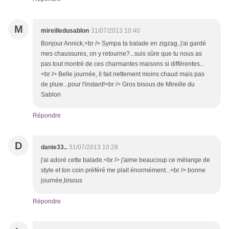
M
mireilledusablon
31/07/2013 10:40
Bonjour Annick,<br /> Sympa ta balade en zigzag, j'ai gardé
mes chaussures, on y retourne?...suis sûre que tu nous as
pas tout montré de ces charmantes maisons si différentes...
<br /> Belle journée, il fait nettement moins chaud mais pas
de pluie...pour l'instant!<br /> Gros bisous de Mireille du
Sablon
Répondre
D
danie33..
31/07/2013 10:28
j'ai adoré cette balade.<br /> j'aime beaucoup ce mélange de
style et ton coin préféré me plait énormément...<br /> bonne
journée,bisous
Répondre