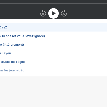
 DayZ
 a 13 ans (et vous l'avez ignoré)
e (littéralement)
im Rayan
 toutes les règles
s les jeux vidéo
us choquant de Rockstar ? - Le scandale BULLY
e plus moche de Steam
du RÊVE tourne au CAUCHEMAR
pendant 8 heures