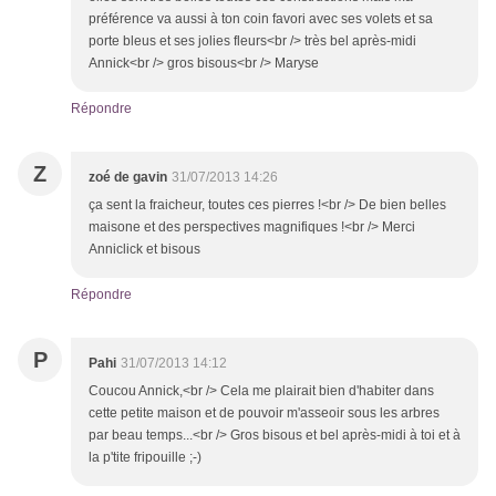
préférence va aussi à ton coin favori avec ses volets et sa
porte bleus et ses jolies fleurs<br /> très bel après-midi
Annick<br /> gros bisous<br /> Maryse
Répondre
Z
zoé de gavin
31/07/2013 14:26
ça sent la fraicheur, toutes ces pierres !<br /> De bien belles
maisone et des perspectives magnifiques !<br /> Merci
Anniclick et bisous
Répondre
P
Pahi
31/07/2013 14:12
Coucou Annick,<br /> Cela me plairait bien d'habiter dans
cette petite maison et de pouvoir m'asseoir sous les arbres
par beau temps...<br /> Gros bisous et bel après-midi à toi et à
la p'tite fripouille ;-)