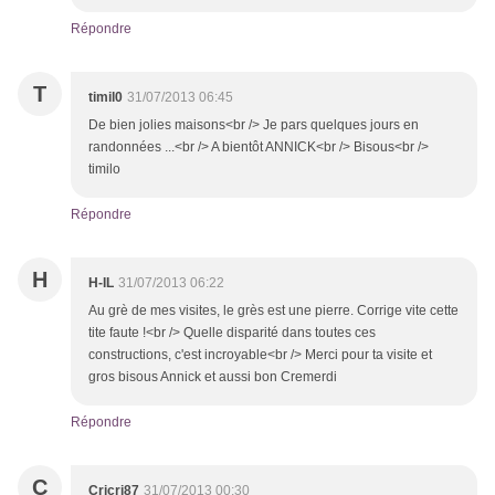
Répondre
T
timil0
31/07/2013 06:45
De bien jolies maisons<br /> Je pars quelques jours en
randonnées ...<br /> A bientôt ANNICK<br /> Bisous<br />
timilo
Répondre
H
H-IL
31/07/2013 06:22
Au grè de mes visites, le grès est une pierre. Corrige vite cette
tite faute !<br /> Quelle disparité dans toutes ces
constructions, c'est incroyable<br /> Merci pour ta visite et
gros bisous Annick et aussi bon Cremerdi
Répondre
C
Cricri87
31/07/2013 00:30